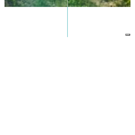
Località:
Torrita di Siena
Anno di acquisizione:
2023
Stato del progetto:
in vendita
Stato dei lavori:
concluso
Crediti:
Ph. Mauro Pini
VAI AL SITO DEL PROGETTO