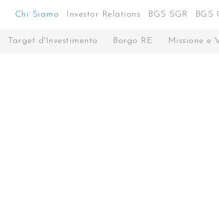
Chi Siamo
Investor Relations
BGS SGR
BGS 
Target d'Investimento
Borgo RE
Missione e 
a su Euronext
gli
gestione per
ss principale –
 finanziario,
po - è
acquisto di