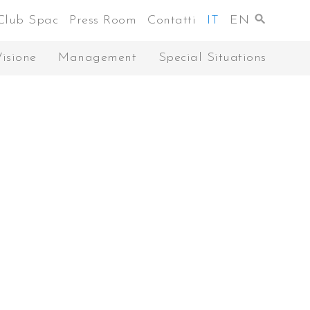
Club Spac
Press Room
Contatti
IT
EN
Visione
Management
Special Situations