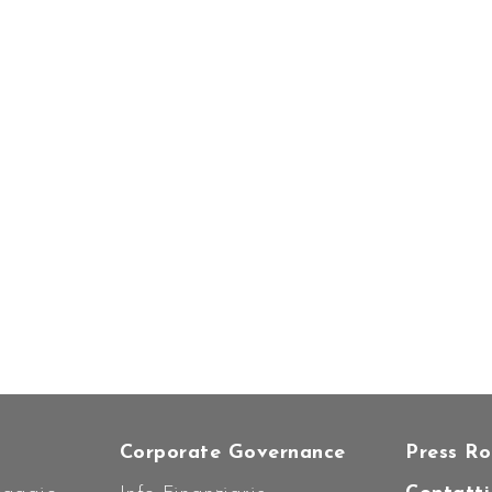
ustre
 oggi
 e
à di
nte
SCOPRI DI PIÙ SUL MANAGEMENT
Corporate Governance
Press R