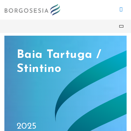
Baia Tartuga /
Stintino
2025