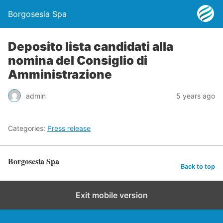
Borgosesia Spa
Deposito lista candidati alla
nomina del Consiglio di
Amministrazione
admin
5 years ago
Categories:
Press release
Borgosesia Spa
Back to top
Exit mobile version