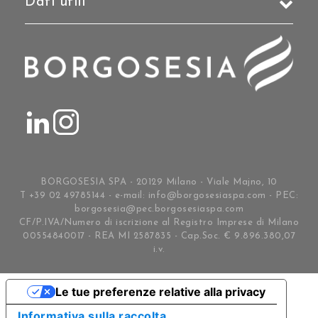
Dati utili
BORGOSESIA SPA - 20129 Milano - Viale Majno, 10
T +39 02 49785144 - e-mail:
info@borgosesiaspa.com
- PEC:
borgosesia@pec.borgosesiaspa.com
CF/P.IVA/Numero di iscrizione al Registro Imprese di Milano
00554840017 - REA MI 2587835 - Cap.Soc. € 9.896.380,07
i.v.
Le tue preferenze relative alla privacy
Informativa sulla raccolta