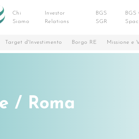
Chi
Investor
BGS
BGS 
Siamo
Relations
SGR
Spac
Target d'Investimento
Borgo RE
Missione e 
de / Roma