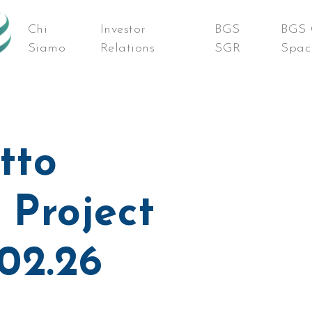
Chi
Investor
BGS
BGS 
Siamo
Relations
SGR
Spac
tto
 Project
.02.26