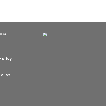
oom
Policy
olicy