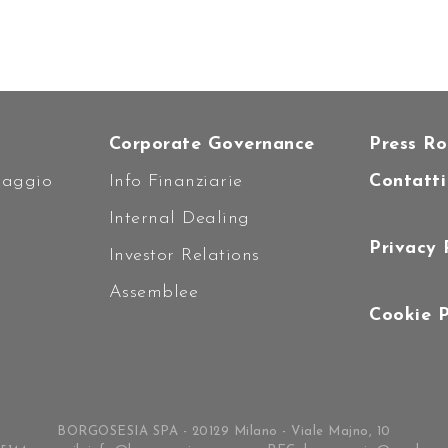
Corporate Governance
Press R
caggio
Info Finanziarie
Contatti
i
Internal Dealing
Privacy 
Investor Relations
Assemblee
Cookie P
BORGOSESIA SPA - 20129 Milano - Viale Majno, 10