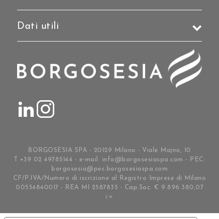
Dati utili
BORGOSESIA SPA - 20129 Milano - Viale Majno, 10
T +39 02 49785144 - e-mail:
info@borgosesiaspa.com
- PEC:
borgosesia@pec.borgosesiaspa.com
CF/P.IVA/Numero di iscrizione al Registro Imprese di Milano
00554840017 - REA MI 2587835 - Cap.Soc. € 9.896.380,07
i.v.