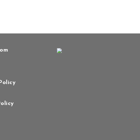
oom
Policy
olicy