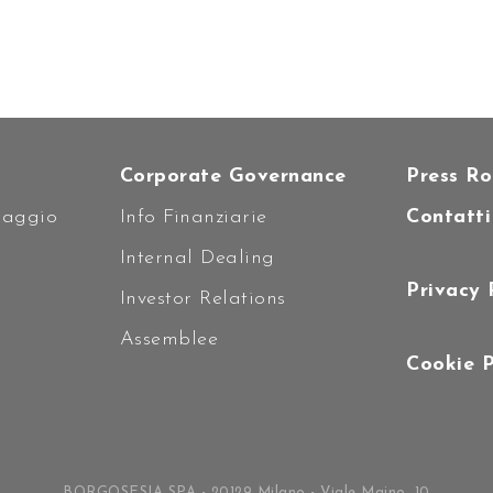
Corporate Governance
Press R
caggio
Info Finanziarie
Contatti
i
Internal Dealing
Privacy 
Investor Relations
Assemblee
Cookie P
BORGOSESIA SPA - 20129 Milano - Viale Majno, 10