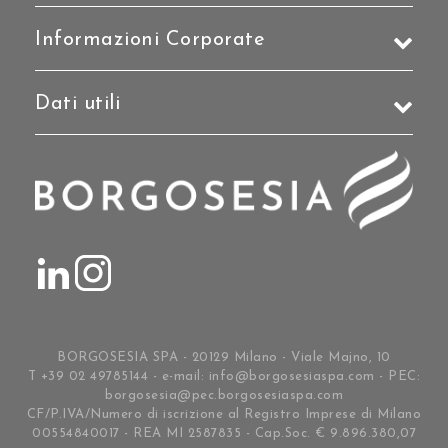
Informazioni Corporate
Dati utili
BORGOSESIA SPA - 20129 Milano - Viale Majno, 10
T +39 02 49785144 - e-mail:
info@borgosesiaspa.com
- PEC:
borgosesia@pec.borgosesiaspa.com
CF/P.IVA/Numero di iscrizione al Registro Imprese di Milano
00554840017 - REA MI 2587835 - Cap.Soc. € 9.896.380,07