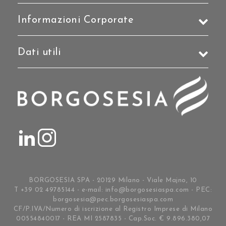
Informazioni Corporate
Dati utili
BORGOSESIA SPA - 20129 Milano - Viale Majno, 10
T +39 02 49785144 - e-mail:
info@borgosesiaspa.com
- PEC:
borgosesia@pec.borgosesiaspa.com
CF/P.IVA/Numero di iscrizione al Registro Imprese di Milano
00554840017 - REA MI 2587835 - Cap.Soc. € 9.896.380,07