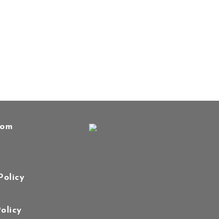
oom
Policy
olicy