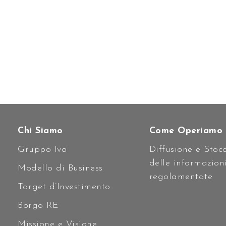
Chi Siamo
Come Operiamo
Gruppo Iva
Diffusione e Stoc
delle informazion
Modello di Business
regolamentate
Target d’Investimento
Borgo RE
Missione e Visione