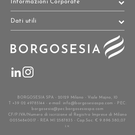
Informazioni Corporate
Dati utili
BORGOSESIA SPA - 20129 Milano - Viale Majno, 10
T +39 02 49785144 - e-mail:
info@borgosesiaspa.com
- PEC:
borgosesia@pec.borgosesiaspa.com
CF/P.IVA/Numero di iscrizione al Registro Imprese di Milano
00554840017 - REA MI 2587835 - Cap.Soc. € 9.896.380,07
i.v.