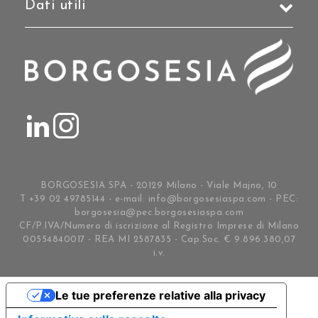
Dati utili
BORGOSESIA SPA - 20129 Milano - Viale Majno, 10
T +39 02 49785144 - e-mail:
info@borgosesiaspa.com
- PEC:
borgosesia@pec.borgosesiaspa.com
CF/P.IVA/Numero di iscrizione al Registro Imprese di Milano
00554840017 - REA MI 2587835 - Cap.Soc. € 9.896.380,07
i.v.
Le tue preferenze relative alla privacy