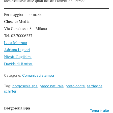
aree esclusive sulle quali insiste l’attività del Parco”.
Per maggiori informazioni:
Close to Media
Via Caradosso, 8 – Milano
Tel. 02.70006237
Luca Manzato
Adriana Liguori
Nicola Guglielmi
Davide di Battista
Categorie:
Comunicati stampa
Tag:
borgosesia spa
,
parco naturale
,
porto conte
,
sardegna
,
schiffer
Borgosesia Spa
Torna in alto